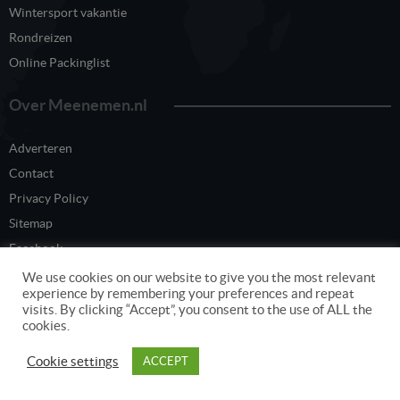
Wintersport vakantie
Rondreizen
Online Packinglist
Over Meenemen.nl
Adverteren
Contact
Privacy Policy
Sitemap
Facebook
Twitter
We use cookies on our website to give you the most relevant
experience by remembering your preferences and repeat
visits. By clicking “Accept”, you consent to the use of ALL the
cookies.
Content eigendom van www.meenemen.nl
Cookie settings
ACCEPT
Copyright © 2026 Meenemen.nl