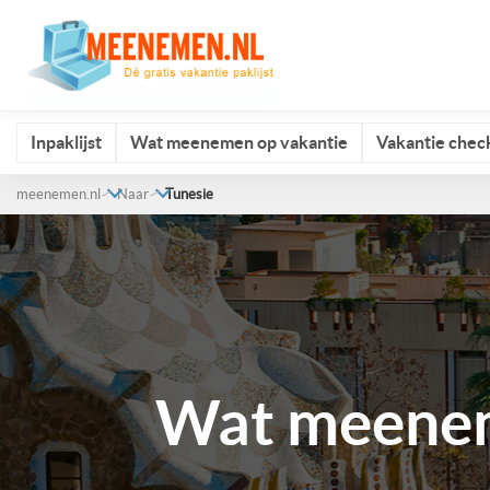
Inpaklijst
Wat meenemen op vakantie
Vakantie check
meenemen.nl
Naar
Tunesie
Wat meenem