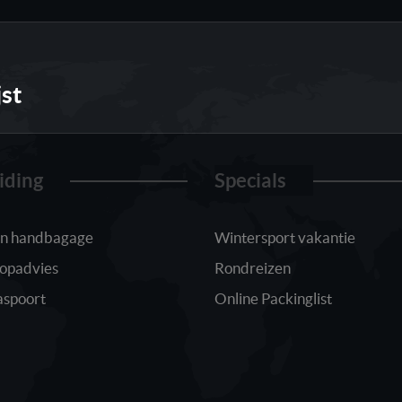
jst
iding
Specials
 in handbagage
Wintersport vakantie
oopadvies
Rondreizen
aspoort
Online Packinglist