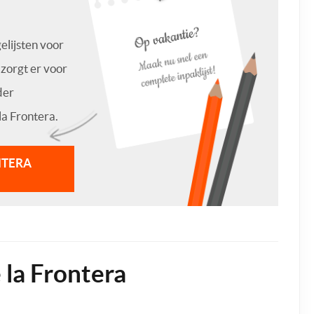
lijsten voor
zorgt er voor
der
la Frontera.
NTERA
 la Frontera