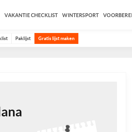
VAKANTIE CHECKLIST
WINTERSPORT
VOORBERE
list
Paklijst
Gratis lijst maken
lana