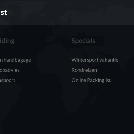
jst
iding
Specials
 in handbagage
Wintersport vakantie
oopadvies
Rondreizen
aspoort
Online Packinglist