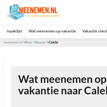
Inpaklijst
Wat meenemen op vakantie
Vakantie check
meenemen.nl
Naar
Spanje
Calella
Wat meenemen op
vakantie naar Cale