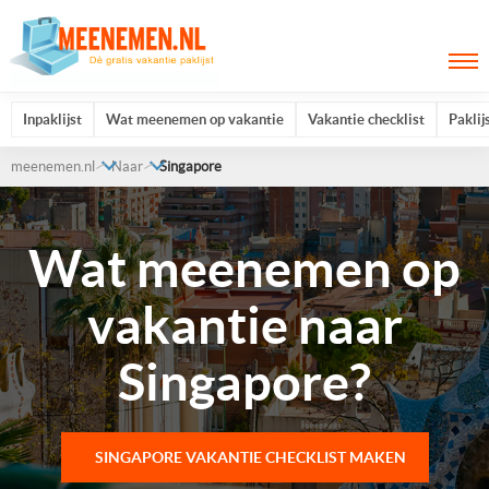
Inpaklijst
Wat meenemen op vakantie
Vakantie checklist
Paklij
meenemen.nl
Naar
Singapore
Wat meenemen op
vakantie naar
Singapore?
SINGAPORE VAKANTIE CHECKLIST MAKEN