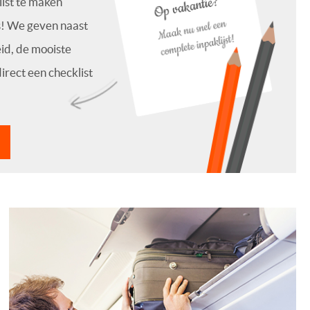
ist te maken
s! We geven naast
eid, de mooiste
irect een checklist