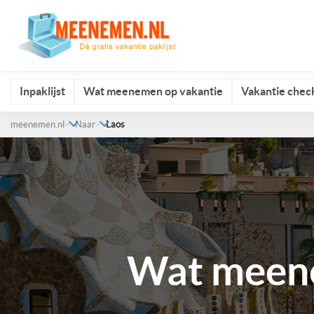
Inpaklijst
Wat meenemen op vakantie
Vakantie check
meenemen.nl
Naar
Laos
Wat meene