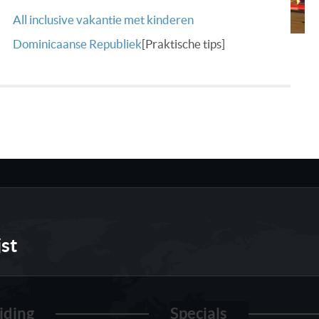
All inclusive vakantie met kinderen
Dominicaanse Republiek
[Praktische tips]
jst
iding
Specials