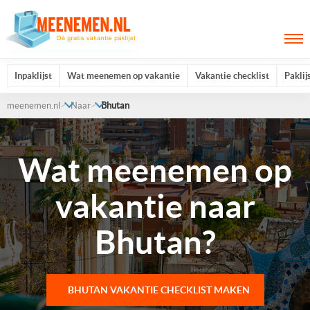
Inpaklijst
Wat meenemen op vakantie
Vakantie checklist
Paklij
meenemen.nl
Naar
Bhutan
Wat meenemen op
vakantie naar
Bhutan?
BHUTAN VAKANTIE CHECKLIST MAKEN