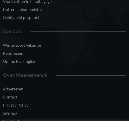
Vloeistoffen in handbagage
Koffer aankoopadvies
Geldigheid paspoort
Specials
Wintersport vakantie
Rondreizen
Online Packinglist
Over Meenemen.nl
Adverteren
Contact
Privacy Policy
Sitemap
Facebook