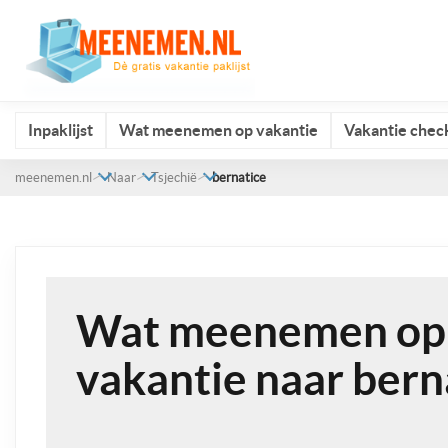
Inpaklijst
Wat meenemen op vakantie
Vakantie check
meenemen.nl
Naar
Tsjechië
bernatice
Wat meenemen op
vakantie naar bern