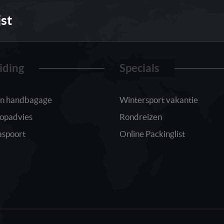
jst
iding
Specials
 in handbagage
Wintersport vakantie
oopadvies
Rondreizen
aspoort
Online Packinglist