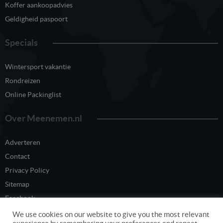
Koffer aankoopadvies
Geldigheid paspoort
Specials
Wintersport vakantie
Rondreizen
Online Packinglist
Over Meenemen.nl
Adverteren
Contact
Privacy Policy
Sitemap
Facebook
Twitter
We use cookies on our website to give you the most relevant