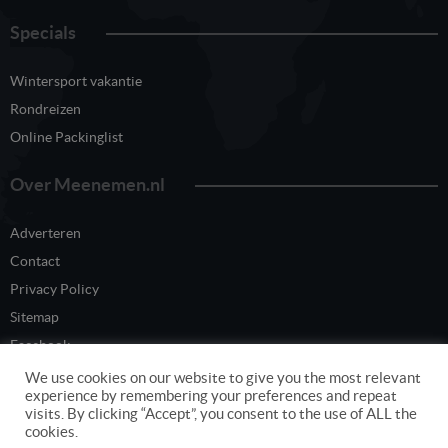
Specials
Wintersport vakantie
Rondreizen
Online Packinglist
Over Meenemen.nl
Adverteren
Contact
Privacy Policy
Sitemap
Facebook
Twitter
We use cookies on our website to give you the most relevant
experience by remembering your preferences and repeat
visits. By clicking “Accept”, you consent to the use of ALL the
cookies.