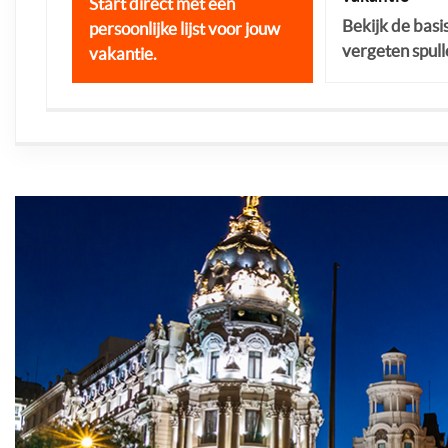
Start direct met een
Bekijk de basi
persoonlijke lijst voor jouw
vergeten spull
vakantie.