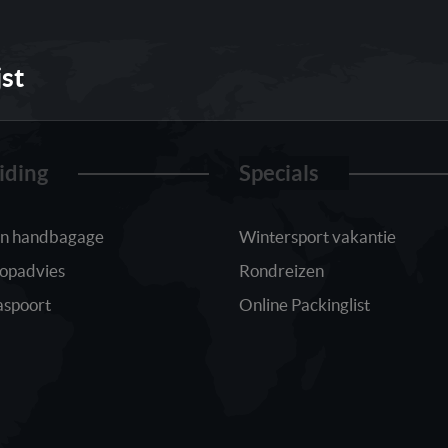
jst
iding
Specials
 in handbagage
Wintersport vakantie
oopadvies
Rondreizen
aspoort
Online Packinglist