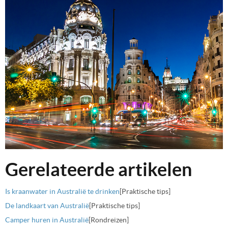
Gerelateerde artikelen
Is kraanwater in Australië te drinken
[Praktische tips]
De landkaart van Australië
[Praktische tips]
Camper huren in Australië
[Rondreizen]