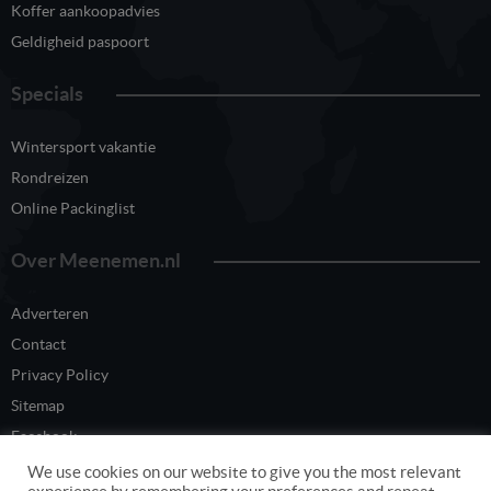
Koffer aankoopadvies
Geldigheid paspoort
Specials
Wintersport vakantie
Rondreizen
Online Packinglist
Over Meenemen.nl
Adverteren
Contact
Privacy Policy
Sitemap
Facebook
Twitter
We use cookies on our website to give you the most relevant